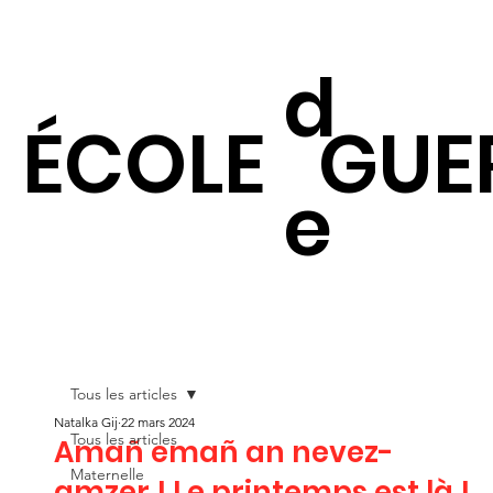
d
ÉCOLE
GUE
e
Tous les articles
Natalka Gij
22 mars 2024
Tous les articles
Amañ emañ an nevez-
Maternelle
amzer ! Le printemps est là !