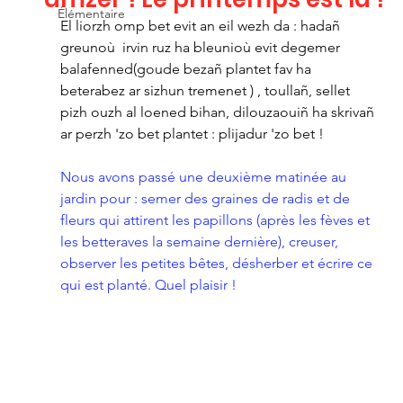
Élémentaire
El liorzh omp bet evit an eil wezh da : hadañ 
greunoù  irvin ruz ha bleunioù evit degemer 
balafenned(goude bezañ plantet fav ha 
beterabez ar sizhun tremenet ) , toullañ, sellet 
pizh ouzh al loened bihan, dilouzaouiñ ha skrivañ 
ar perzh 'zo bet plantet : plijadur 'zo bet !
Nous avons passé une deuxième matinée au 
jardin pour : semer des graines de radis et de 
fleurs qui attirent les papillons (après les fèves et 
les betteraves la semaine dernière), creuser, 
observer les petites bêtes, désherber et écrire ce 
qui est planté. Quel plaisir !