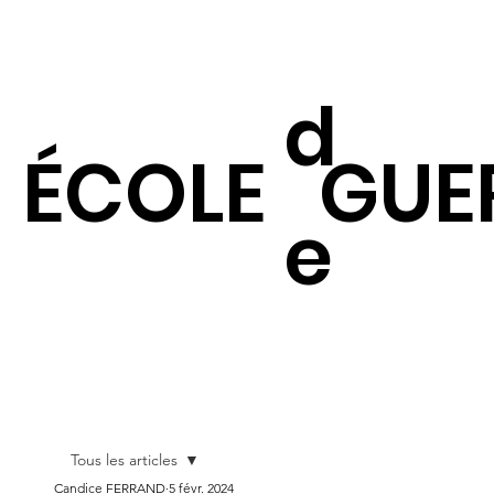
d
ÉCOLE
GUE
e
Tous les articles
Candice FERRAND
5 févr. 2024