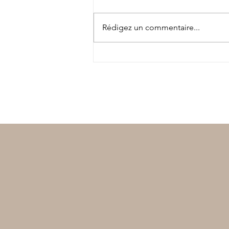
Rédigez un commentaire...
Vakañsoù mat ! Bonnes
vacances !