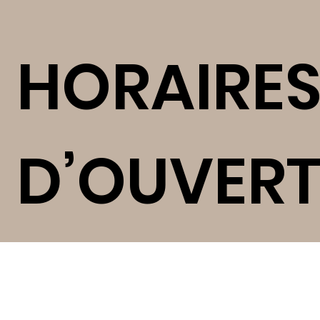
HORAIRE
D’OUVER
RE