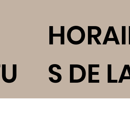
S
HORAI
TU
S DE L
GARDE