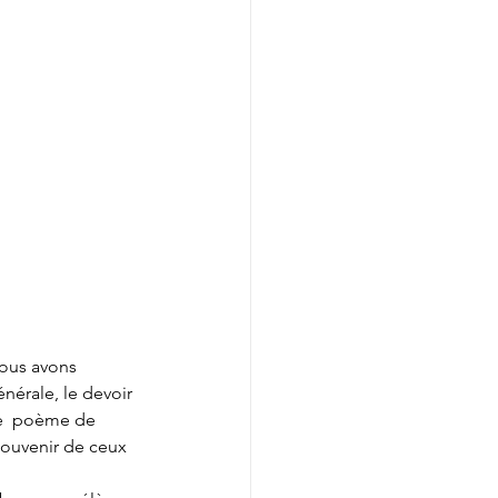
ous avons 
énérale, le devoir 
 le  poème de 
ouvenir de ceux 