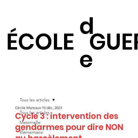
d
ÉCOLE
GUE
e
Tous les articles
Cécile Mareaux
10 déc. 2023
Tous les articles
Cycle 3 : intervention des
Maternelle
gendarmes pour dire NON
Élémentaire