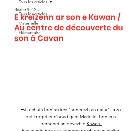
Tous les articles
Natalka Gij
15 juin
Tous les articles
E kreizenn ar son e Kawan /
Maternelle
Au centre de découverte du
Élémentaire
son à Cavan
Evit echuiñ hon raktres "sonerezh an natur" -a zo 
bet kroget er c'hoad gant Marielle- hon eus 
tremenet an devezh e 
Kawan. 
Eus
 mintin hon eus kemeret perzh en un atalier 