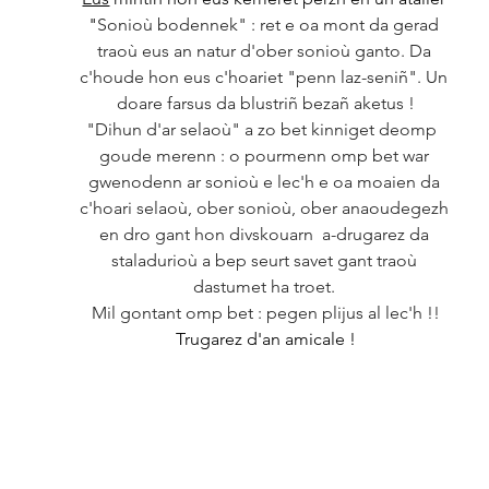
"
Sonioù bodennek" : ret e oa mont da gerad 
traoù eus an natur d'ober sonioù ganto. Da 
c'houde hon eus c'hoariet "penn laz-seniñ". Un 
doare farsus da blustriñ bezañ aketus !
"Dihun d'ar selaoù" a zo bet kinniget deomp  
goude merenn : o pourmenn omp bet war 
gwenodenn ar sonioù e lec'h e oa moaien da 
c'hoari selaoù, ober sonioù, ober anaoudegezh 
en dro gant hon divskouarn  a-drugarez da 
staladurioù a bep seurt savet gant traoù 
dastumet ha troet. 
Mil gontant omp bet : pegen plijus al lec'h !!
Trugarez d'an amicale !