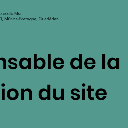
e école Mur
30, Mûr-de-Bretagne, Guerlédan
sable de la
ion du site