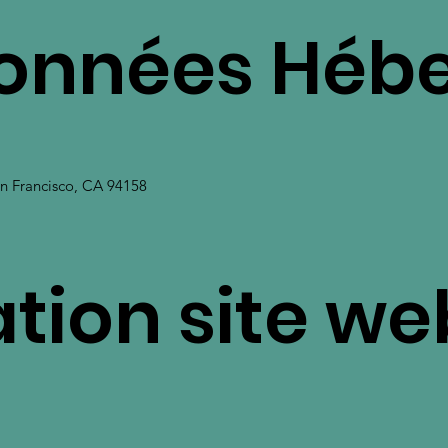
onnées Hébe
an Francisco, CA 94158
ation site we