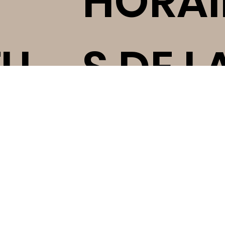
S
HORAI
TU
S DE L
GARDE
E