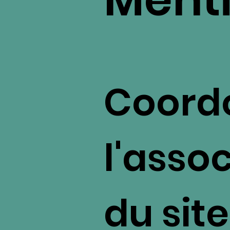
Coord
l'asso
du site