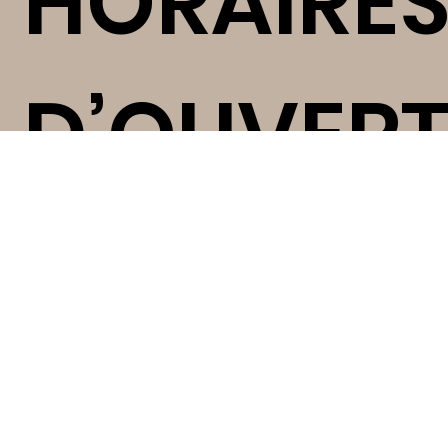
HORAIRE
D’OUVER
RE
Lundi , mardi, jeudi, vendredi:
de 8h45 à 11h45
puis de 13h30 à 16h30