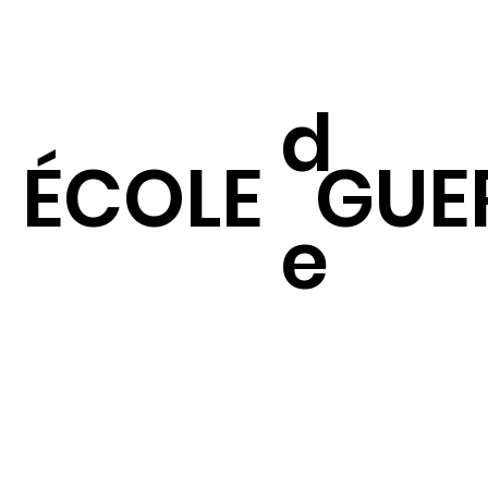
d
ÉCOLE
GUE
e