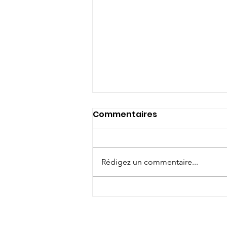
Commentaires
Rédigez un commentaire...
Vakañsoù mat ! Bonnes
vacances !