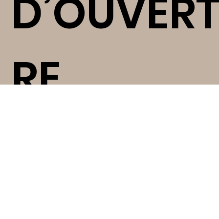
D’OUVER
RE
Lundi , mardi, jeudi, vendredi:
de 8h45 à 11h45
puis de 13h30 à 16h30