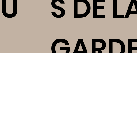
TU
S DE L
GARDE
E
Matin: de 7h15 à 8h35
Soir: de 16h45 à 18h45