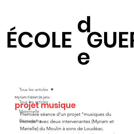
d
ÉCOLE
GUE
e
Tous les articles
Myriam Fablet
26 janv.
Tous les articles
projet musique
Maternelle
Première séance d'un projet "musiques du 
Élémentaire
monde" avec deux intervenantes (Myriam et 
Marielle) du Moulin à sons de Loudéac.