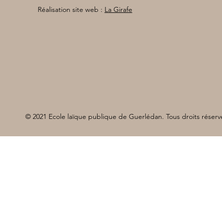
Réalisation site web :
La Girafe
© 2021 Ecole laïque publique de Guerlédan. Tous droits réserv