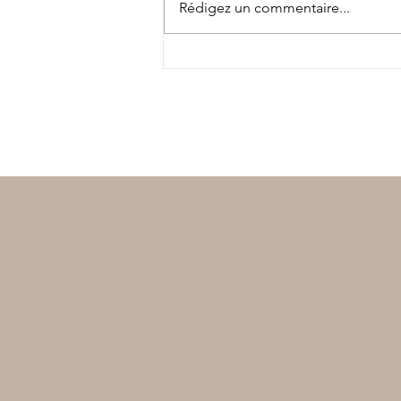
Rédigez un commentaire...
Vakañsoù mat ! Bonnes
vacances !