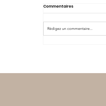
Commentaires
Rédigez un commentaire...
Vakañsoù mat ! Bonnes
vacances !