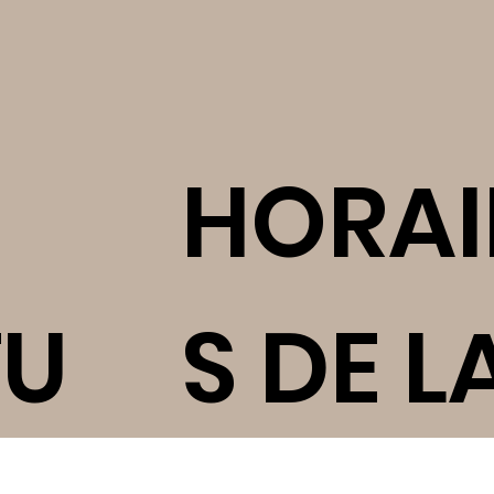
S
HORAI
TU
S DE L