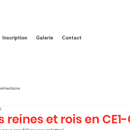
Inscription
Galerie
Contact
lémentaire
5
s reines et rois en CE1
e pour ces délicieuses galettes!