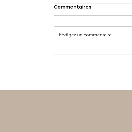
Commentaires
Rédigez un commentaire...
Vakañsoù mat ! Bonnes
vacances !